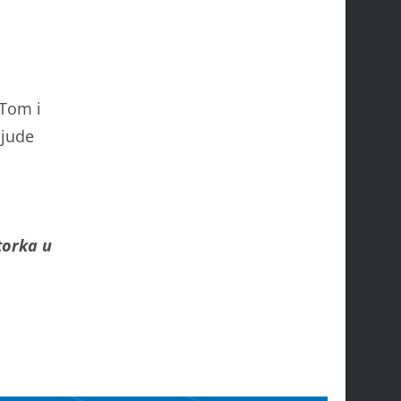
 Tom i
ljude
torka u