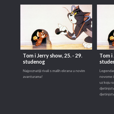
Tom i Jerry show, 25. - 29.
Tom i 
studenog
stude
Najpoznatiji rivali s malih ekrana u novim
Legendarn
avanturama!
novome iz
uz koju s
djetinjst
djetinjst