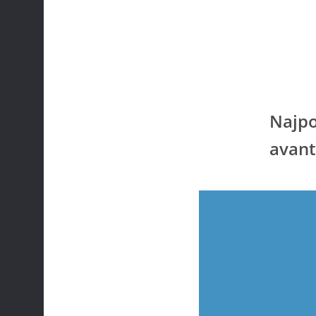
Najpo
avan