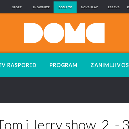
SPORT
SHOWBUZZ
DOMA TV
NOVA PLAY
ZABAVA
K
TV RASPORED
PROGRAM
ZANIMLJIVOS
Tom i Jerry show, 2. - 3