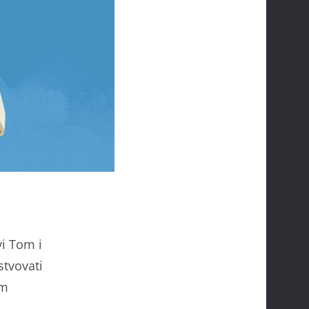
vi Tom i
stvovati
im