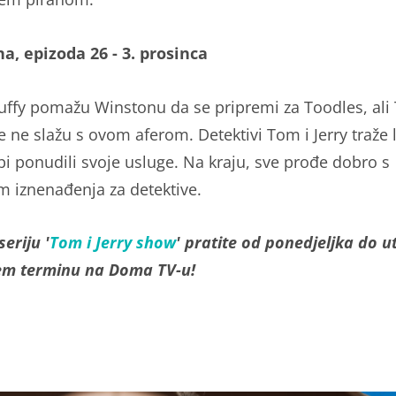
na, epizoda 26 - 3. prosinca
 Tuffy pomažu Winstonu da se pripremi za Toodles, ali
e ne slažu s ovom aferom. Detektivi Tom i Jerry traže 
bi ponudili svoje usluge. Na kraju, sve prođe dobro s
 iznenađenja za detektive.
eriju '
Tom i Jerry show
' pratite od ponedjeljka do u
em terminu na Doma TV-u!