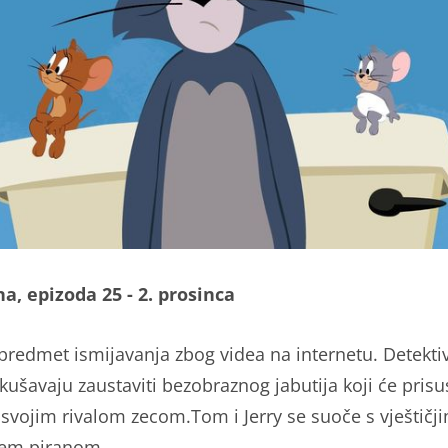
na, epizoda 25 - 2. prosinca
predmet ismijavanja zbog videa na internetu. Detekti
kušavaju zaustaviti bezobraznog jabutija koji će prisu
a svojim rivalom zecom.Tom i Jerry se suoče s vještičj
cem piranom.