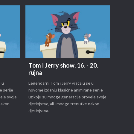
Tom i Jerry show, 16. - 20.
g
rujna
e u
Legendarni Tom i Jerry vraćaju se u
e serije
novome izdanju klasične animirane serije
ele svoje
uz koju su mnoge generacije provele svoje
 nakon
djetinjstvo, ali i mnoge trenutke nakon
djetinjstva.