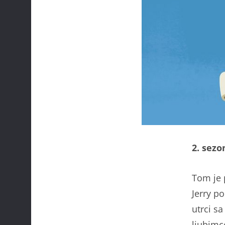
2. sezo
Tom je 
Jerry po
utrci s
ljubim