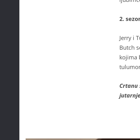
2. sezo
Jerry i
Butch s
kojima 
tulumom
Crtanu s
jutarnj