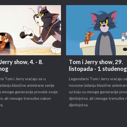
Jerry show, 4. - 8.
Tom i Jerry show, 29.
nog
listopada - 1. studeno
i Tom i Jerry vraćaju se u
Legendarni Tom i Jerry vraćaju s
danju klasične animirane serije
novome izdanju klasične animiran
u mnoge generacije provele svoje
uz koju su mnoge generacije prov
vo, ali i mnoge trenutke nakon
djetinjstvo, ali i mnoge trenutke
va.
djetinjstva.