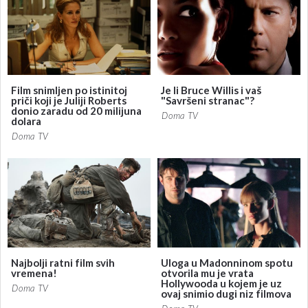
Film snimljen po istinitoj
Je li Bruce Willis i vaš
priči koji je Juliji Roberts
"Savršeni stranac"?
donio zaradu od 20 milijuna
Doma TV
dolara
Doma TV
Najbolji ratni film svih
Uloga u Madonninom spotu
vremena!
otvorila mu je vrata
Hollywooda u kojem je uz
Doma TV
ovaj snimio dugi niz filmova