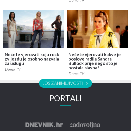
Doma TV
Nećete vjerovati koju rock
Nećete vjerovati kakve je
zvijezdu je osobno nazvala
poslove radila Sandra
za uslugu
Bullock prije nego što je
postala slavna!
Doma TV
Doma TV
JOŠ ZANIMLJIVOSTI
PORTALI