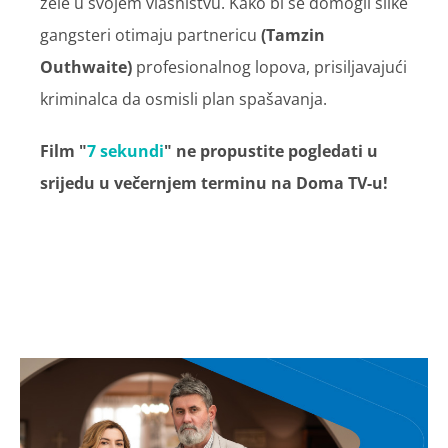
žele u svojem vlasništvu. Kako bi se domogli slike
gangsteri otimaju partnericu
(Tamzin
Outhwaite)
profesionalnog lopova, prisiljavajući
kriminalca da osmisli plan spašavanja.
Film "
7 sekundi
" ne propustite pogledati u
srijedu u večernjem terminu na Doma TV-u!