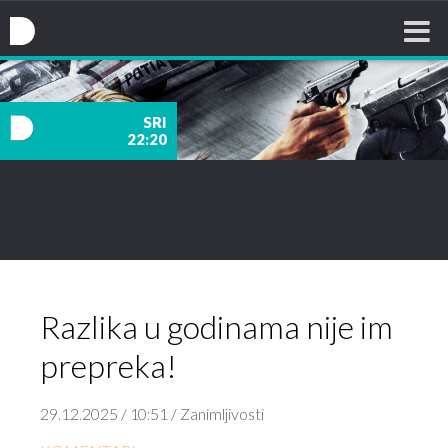
Nova TV
SRI
22:20
nova
TV
Razlika u godinama nije im
prepreka!
29.12.2025 / 10:51 / Zanimljivosti