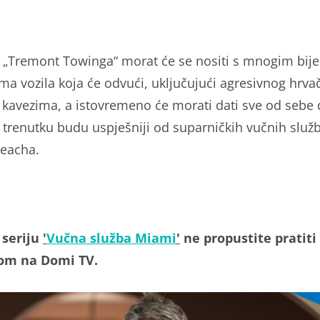
 „Tremont Towinga“ morat će se nositi s mnogim bij
ima vozila koja će odvući, uključujući agresivnog hrvač
 kavezima, a istovremeno će morati dati sve od sebe 
trenutku budu uspješniji od suparničkih vučnih služ
eacha.
 seriju
'
Vučna služba Miami
'
ne propustite pratiti
om na Domi TV.