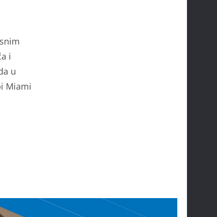
esnim
a i
da u
bi Miami