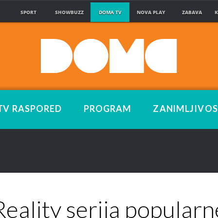
SPORT
SHOWBUZZ
DOMA TV
NOVA PLAY
ZABAVA
K
TV RASPORED
PROGRAM
ZANIMLJIVOS
Reality serija popularn