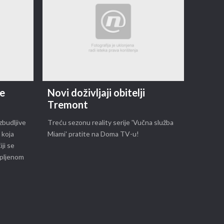
je
Novi doživljaji obitelji
Tremont
budljive
Treću sezonu reality serije 'Vučna služba
 koja
Miami' pratite na Doma TV-u!
ji se
apljenom