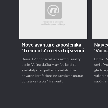
Nove avanture zaposlenika
Najveć
'Tremonta' u četvrtoj sezoni
'Vučna
Doma TV donosi četvrtu sezonu reality
Doma TV 
serije 'Vučna služba Miami', u kojoj će
serije 'V
gledatelji imati priliku pogledati nove
gledatelj
privatne i profesionalne zavrzlame unutar
vučnoj sl
obiteljske tvrtke 'Tremont'.
suočiti s