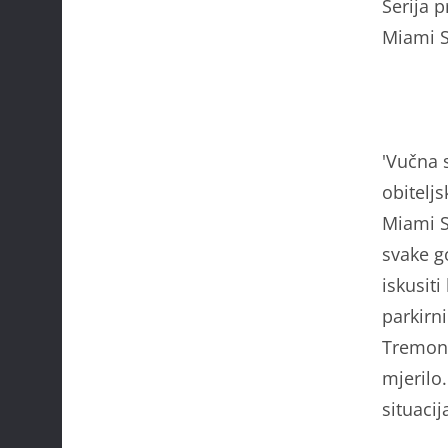
Serija 
Miami S
'Vučna s
obitelj
Miami S
svake g
iskusit
parkirn
Tremont
mjerilo
situacij