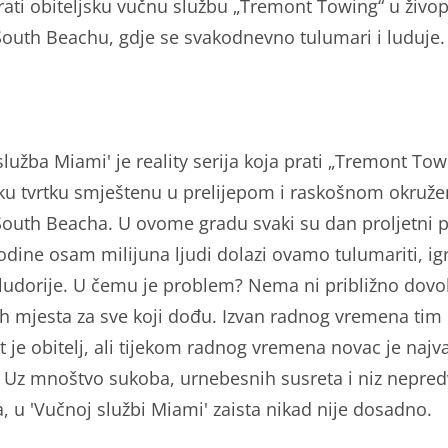
prati obiteljsku vučnu službu „Tremont Towing“ u živ
outh Beachu, gdje se svakodnevno tulumari i luduje.
lužba Miami' je reality serija koja prati „Tremont Tow
sku tvrtku smještenu u prelijepom i raskošnom okruže
outh Beacha. U ovome gradu svaki su dan proljetni pr
odine osam milijuna ljudi dolazi ovamo tulumariti, igra
i ludorije. U čemu je problem? Nema ni približno dovo
ih mjesta za sve koji dođu. Izvan radnog vremena tim
 je obitelj, ali tijekom radnog vremena novac je najva
. Uz mnoštvo sukoba, urnebesnih susreta i niz nepred
a, u 'Vučnoj službi Miami' zaista nikad nije dosadno.