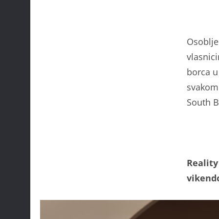
Osoblje
vlasnic
borca u
svakom 
South B
Reality
vikend