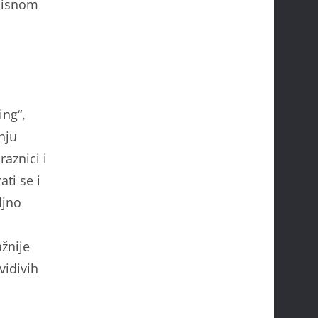
opisnom
ing“,
nju
aznici i
ti se i
ljno
žnije
vidivih