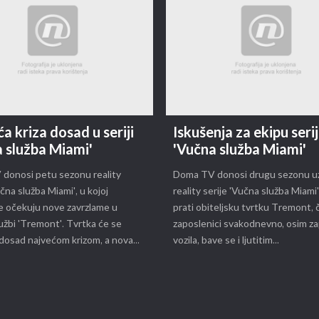
a kriza dosad u seriji
Iskušenja za ekipu seri
 služba Miami'
'Vučna služba Miami'
donosi petu sezonu reality
Doma TV donosi drugu sezonu uz
učna služba Miami', u kojoj
reality serije 'Vučna služba Miami'
e očekuju nove zavrzlame u
prati obiteljsku tvrtku Tremont, či
užbi 'Tremont'. Tvrtka će se
zaposlenici svakodnevno, osim z
 dosad najvećom krizom, a nova...
vozila, bave se i ljutitim...