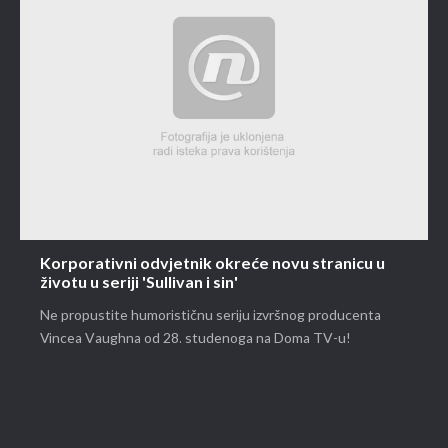
Korporativni odvjetnik okreće novu stranicu u
životu u seriji 'Sullivan i sin'
Ne propustite humorističnu seriju izvršnog producenta
Vincea Vaughna od 28. studenoga na Doma TV-u!