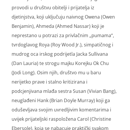
provodi u društvu obitelji i prijatelja iz
djetinjstva, koji uključuju naivnog Owena (Owen
Benjamin), Ahmeda (Ahmed Nassar) koji je
neprestano u potrazi za privlačnim „pumama“,
tvrdoglavog Roya (Roy Wood Jr.), simpatičnog i
mudrog oca irskog podrijetla Jacka Sullivana
(Dan Lauria) te strogu majku Korejku Ok Chu
(Jodi Long). Osim njih, društvo mu u baru
nerijetko prave i stalno kritizirana i
podcjenjivana mlađa sestra Susan (Vivian Bang),
neuglađeni Hank (Brian Doyle Murray) koji ga
oduševljava svojim uvredljivim komentarima i
uvijek prijateljski raspoložena Carol (Christine
Ebersole), koja se nabacuje praktički svakom