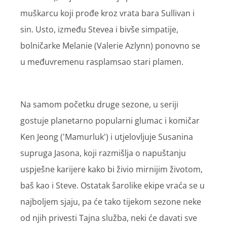
muškarcu koji prođe kroz vrata bara Sullivan i
sin. Usto, između Stevea i bivše simpatije,
bolničarke Melanie (Valerie Azlynn) ponovno se
u međuvremenu rasplamsao stari plamen.
Na samom početku druge sezone, u seriji
gostuje planetarno popularni glumac i komičar
Ken Jeong ('Mamurluk') i utjelovljuje Susanina
supruga Jasona, koji razmišlja o napuštanju
uspješne karijere kako bi živio mirnijim životom,
baš kao i Steve. Ostatak šarolike ekipe vraća se u
najboljem sjaju, pa će tako tijekom sezone neke
od njih privesti Tajna služba, neki će davati sve