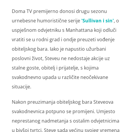
Doma TV premijerno donosi drugu sezonu
urnebesne humoristične serije
'Sullivan i sin'
, o
uspješnom odvjetniku s Manhattana koji odluči
vratiti se u rodni grad i ondje preuzeti vođenje
obiteljskog bara. Iako je napustio užurbani
poslovni život, Steveu ne nedostaje akcije uz
stalne goste, obitelj i prijatelje, s kojima
svakodnevno upada u različite neočekivane
situacije.
Nakon preuzimanja obiteljskog bara
Steveova
svakodnevnica potpuno se promijeni. Umjesto
neprestanog nadmetanja s ostalim odvjetnicima
u bivšoj tvrtci, Steve sada većinu svojeg vremena