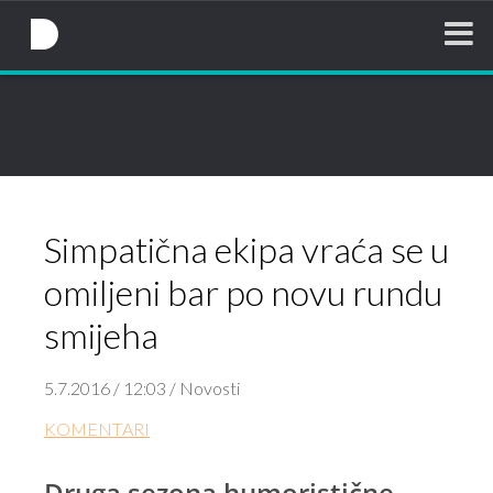
NovaTV.hr
Simpatična ekipa vraća se u
omiljeni bar po novu rundu
smijeha
5.7.2016 / 12:03 / Novosti
KOMENTARI
Druga sezona humoristične