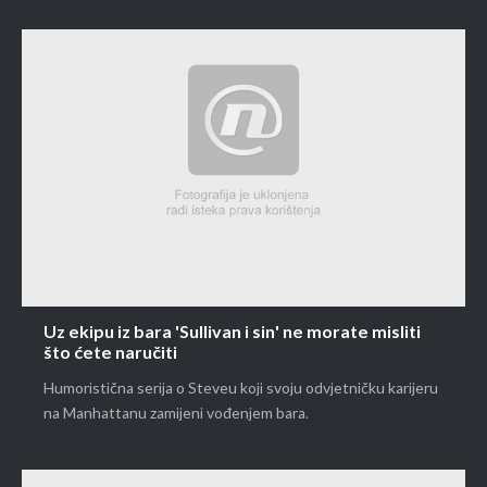
Uz ekipu iz bara 'Sullivan i sin' ne morate misliti
što ćete naručiti
Humoristična serija o Steveu koji svoju odvjetničku karijeru
na Manhattanu zamijeni vođenjem bara.