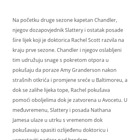
Na početku druge sezone kapetan Chandler,
njegov dozapovjednik Slattery i ostatak posade
šire lijek koji je doktorica Rachel Scott razvila na
kraju prve sezone. Chandler i njegov oslabljeni
tim udružuju snage s pokretom otpora u
pokušaju da poraze Amy Granderson nakon
strašnih otkrića i promjene sreće u Baltimoreu, a
dok se zalihe lijeka tope, Rachel pokušava
pomoći oboljelima dok je zatvorena u Avocetu. U
međuvremenu, Slattery i posada Nathana
Jamesa ulaze u utrku s vremenom dok
pokušavaju spasiti ozlijeđenu doktoricu i
uspostaviti nadzor nad brodom.