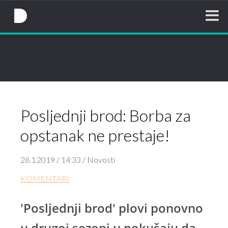
NovaTV.hr
Posljednji brod: Borba za
opstanak ne prestaje!
28.1.2019 / 14:33 / Novosti
KOMENTARI
'Posljednji brod' plovi ponovno
u drugoj sezoni u pokušaju da