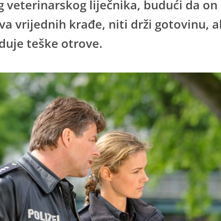
g veterinarskog liječnika, budući da o
va vrijednih krađe, niti drži gotovinu, al
duje teške otrove.