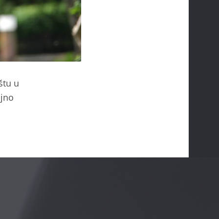
štu u
ljno