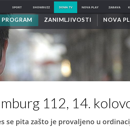
SPORT
SHOWBUZZ
DOMA TV
NOVA PLAY
ZABAVA
K
PROGRAM
ZANIMLJIVOSTI
NOVA P
mburg 112, 14. kolov
s se pita zašto je provaljeno u ordinaci