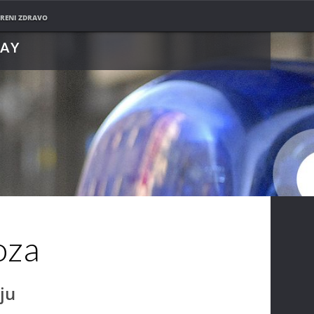
PRATITE NAS NA
RENI ZDRAVO
LAY
oza
ju