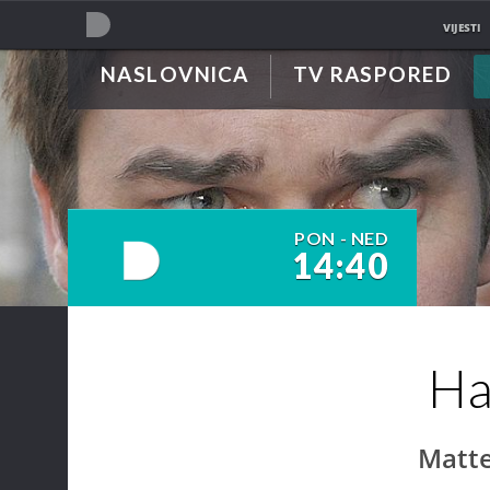
VIJESTI
NASLOVNICA
TV RASPORED
NOVA TV
PON - NED
14:40
NOVA TV
Ha
Matte