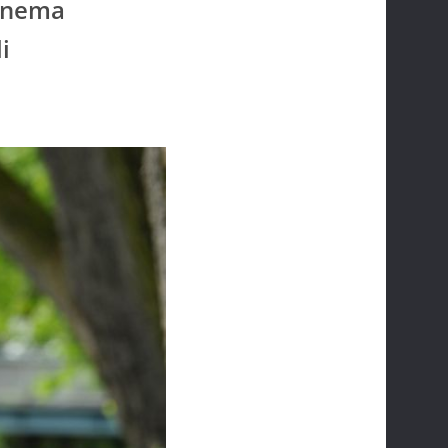
n nema
i