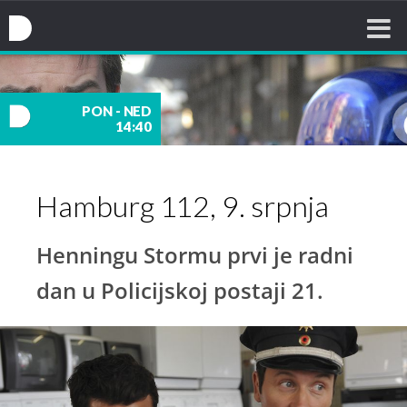
Nova TV
PON - NED
14:40
nova
Hamburg 112, 9. srpnja
TV
Henningu Stormu prvi je radni
dan u Policijskoj postaji 21.