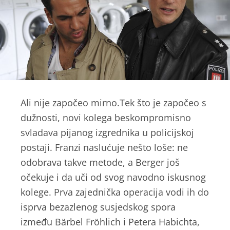
Ali nije započeo mirno.Tek što je započeo s
dužnosti, novi kolega beskompromisno
svladava pijanog izgrednika u policijskoj
postaji. Franzi naslućuje nešto loše: ne
odobrava takve metode, a Berger još
očekuje i da uči od svog navodno iskusnog
kolege. Prva zajednička operacija vodi ih do
isprva bezazlenog susjedskog spora
između Bärbel Fröhlich i Petera Habichta,