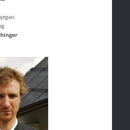
bjegao
og
hinger