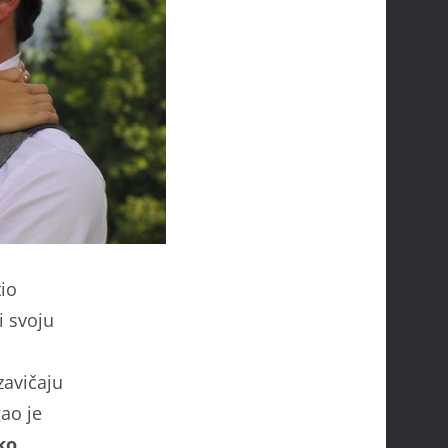
tio
i svoju
avičaju
ao je
ko