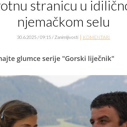
votnu stranicu u idilič
njemačkom selu
30.6.2025 / 09:15 / Zanimljivosti
KOMENTARI
ajte glumce serije "Gorski liječnik"