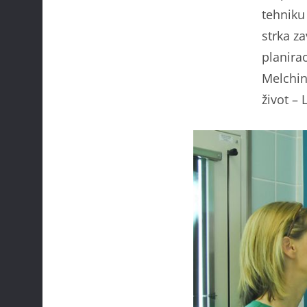
tehniku
strka za
planirao
Melchin
život – 