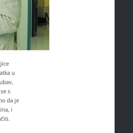
jice
ratka u
jubav,
 se s
no da je
ina, i
čiti.