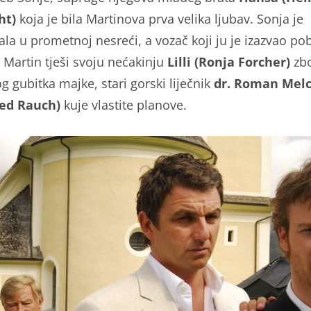
ht)
koja je bila Martinova prva velika ljubav. Sonja je
ala u prometnoj nesreći, a vozač koji ju je izazvao po
k Martin tješi svoju nećakinju
Lilli (Ronja Forcher)
zb
g gubitka majke, stari gorski liječnik
dr. Roman Melc
ied Rauch)
kuje vlastite planove.