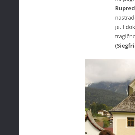
Ruprec
nastrad
je. I do
tragično
(Siegfr