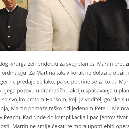
og kirurga želi pridobiti za svoj plan da Martin preu
ordinaciju. Za Martina takav korak ne dolazi u obzir, 
ger ne predaje se lako, pa se pobrine se za to da Mar
 njega pozovu u dramatičnu akciju spašavanja u plan
 sa svojim bratom Hansom, koji je voditelj gorske sl
nja, Martin pomaže teško ozlijeđenom Peteru Meinr
y Peach). Kad dođe do komplikacija i pacijentov život
osti, Martin ne smije čekati te mora upotrijebiti oper