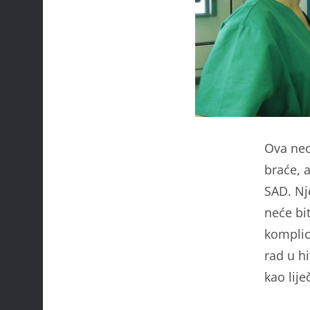
Ova neo
braće, a
SAD. Nje
neće bi
komplic
rad u hi
kao lije