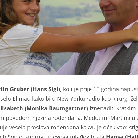
tin Gruber (Hans Sigl)
, koji je prije 15 godina napus
 selo Ellmau kako bi u New Yorku radio kao kirurg, žel
Elisabeth (Monika Baumgartner)
iznenaditi kratkim
m povodom njezina rođendana. Međutim, Martina u z
uje vesela proslava rođendana kakvu je očekivao: stig
eb Sonje, supruge njegova mlađeg brata
Hansa (Hei