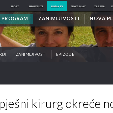
SPORT
SHOWBUZZ
DOMA TV
NOVA PLAY
ZABAVA
K
PROGRAM
ZANIMLJIVOSTI
NOVA P
RIJI
ZANIMLJIVOSTI
EPIZODE
pješni kirurg okreće n