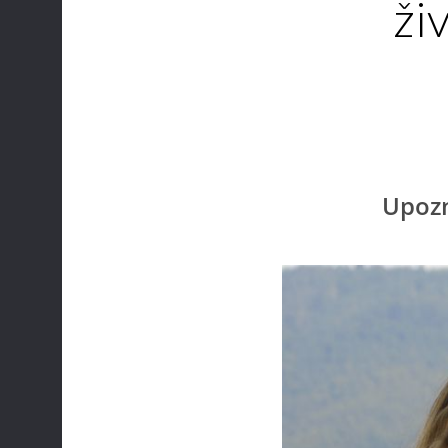
ži
Upozn