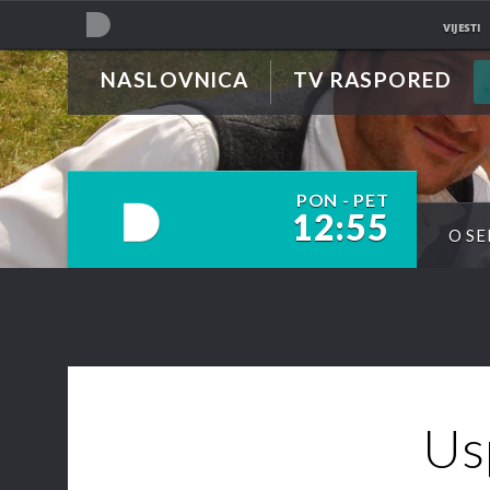
VIJESTI
NASLOVNICA
TV RASPORED
NOVA TV
PON - PET
12:55
O SE
NOVA TV
Us