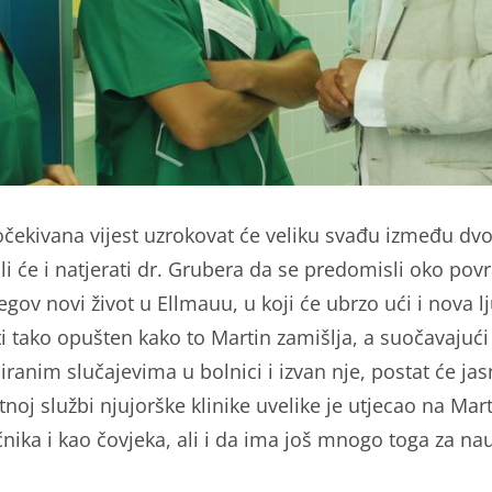
čekivana vijest uzrokovat će veliku svađu između dvo
li će i natjerati dr. Grubera da se predomisli oko pov
gov novi život u Ellmauu, u koji će ubrzo ući i nova l
ti tako opušten kako to Martin zamišlja, a suočavajući
iranim slučajevima u bolnici i izvan nje, postat će jas
tnoj službi njujorške klinike uvelike je utjecao na Mart
čnika i kao čovjeka, ali i da ima još mnogo toga za nau