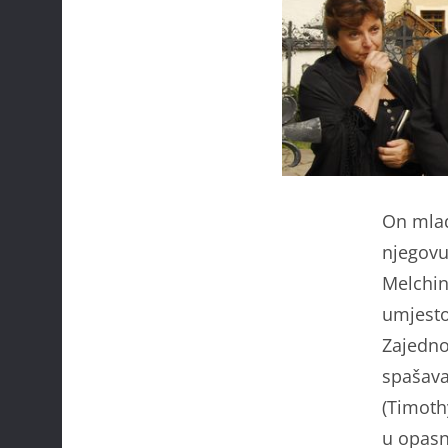
On mlad
njegovu 
Melchin
umjesto
Zajedno
spašava
(Timoth
u opasn