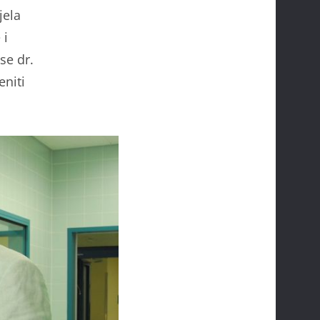
jela
 i
se dr.
eniti