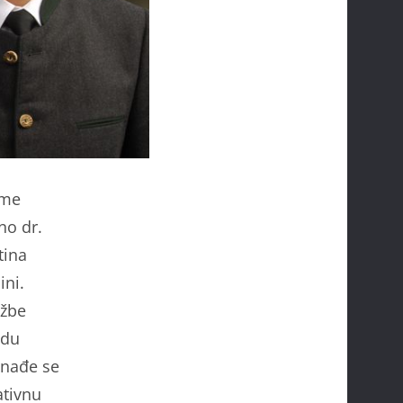
zme
no dr.
tina
ini.
užbe
adu
 nađe se
ativnu