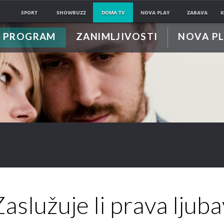
SPORT
SHOWBUZZ
DOMA TV
NOVA PLAY
ZABAVA
K
PROGRAM
ZANIMLJIVOSTI
NOVA P
Zaslužuje li prava ljuba