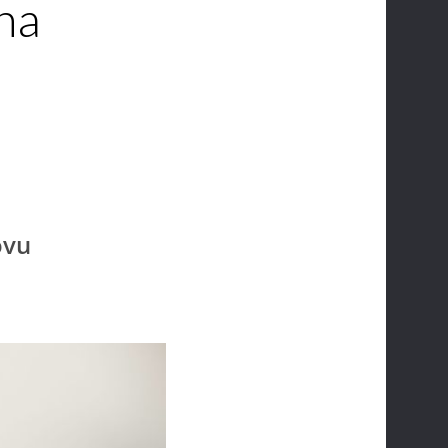
žna
!
ovu