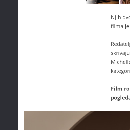
Njih dvo
filma j
Redatel
skrivaju
Michell
kategor
Film r
pogled