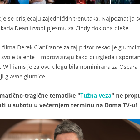
je se prisjećaju zajedničkih trenutaka. Najpoznatija s
e kada Dean izvodi pjesmu za Cindy dok ona pleše.
j filma Derek Cianfrance za taj prizor rekao je glumc
 svoje talente i improviziraju kako bi izgledali sponta
e Williams je za ovu ulogu bila nominirana za Oscara
iji glavne glumice.
omatično-tragične tematike "
Tužna veza
" ne prop
ati u subotu u večernjem terminu na Doma TV-u!