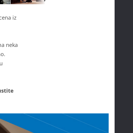
cena iz
ima neka
no.
 u
ustite