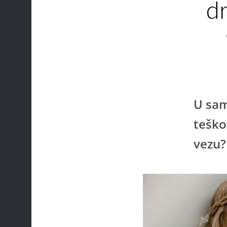
dr
U sam
teškoć
vezu?