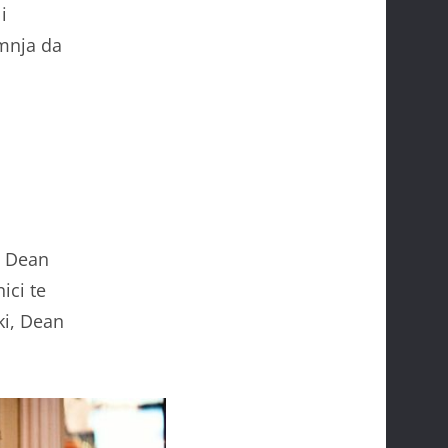
i
umnja da
– Dean
ici te
ki, Dean