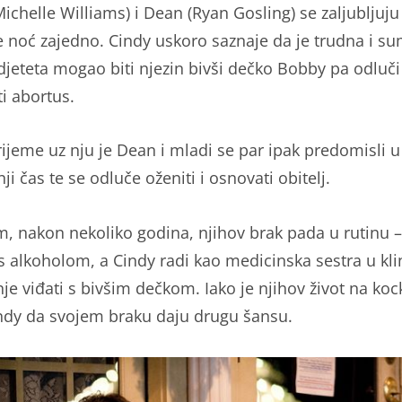
ichelle Williams) i Dean (Ryan Gosling) se zaljubljuju 
 noć zajedno. Cindy uskoro saznaje da je trudna i s
 djeteta mogao biti njezin bivši dečko Bobby pa odluči
ti abortus.
vrijeme uz nju je Dean i mladi se par ipak predomisli u
ji čas te se odluče oženiti i osnovati obitelj.
, nakon nekoliko godina, njihov brak pada u rutinu 
s alkoholom, a Cindy radi kao medicinska sestra u klin
nje viđati s bivšim dečkom. Iako je njihov život na koc
ndy da svojem braku daju drugu šansu.