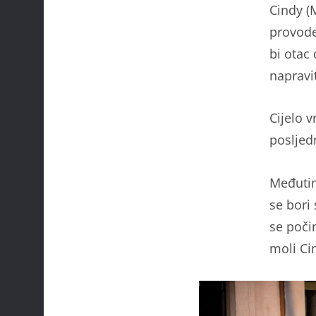
Cindy (M
provode
bi otac
napravi
Cijelo 
posljedn
Međutim
se bori 
se poči
moli Ci