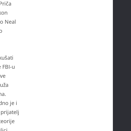
Priča
kon
to Neal
o
kušati
e FBI-u
ive
ruža
na.
dno je i
rijatelj
teorije
ici.