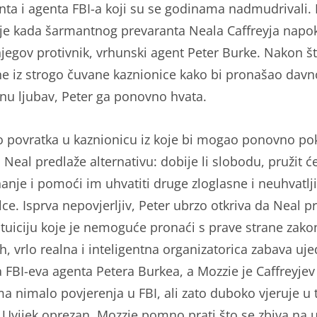
nta i agenta FBI-a koji su se godinama nadmudrivali. 
je kada šarmantnog prevaranta Neala Caffreyja napo
njegov protivnik, vrhunski agent Peter Burke. Nakon š
e iz strogo čuvane kaznionice kako bi pronašao davn
enu ljubav, Peter ga ponovno hvata.
 povratka u kaznionicu iz koje bi mogao ponovno po
 Neal predlaže alternativu: dobije li slobodu, pružit ć
nanje i pomoći im uhvatiti druge zloglasne i neuhvatlj
ce. Isprva nepovjerljiv, Peter ubrzo otkriva da Neal p
intuiciju koje je nemoguće pronaći s prave strane zako
h, vrlo realna i inteligentna organizatorica zabava uje
 FBI-eva agenta Petera Burkea, a Mozzie je Caffreyjev p
ma nimalo povjerenja u FBI, ali zato duboko vjeruje u 
. Uvijek oprezan, Mozzie pomno prati što se zbiva na ul