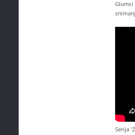
Glumci 
snimanj
Serija 