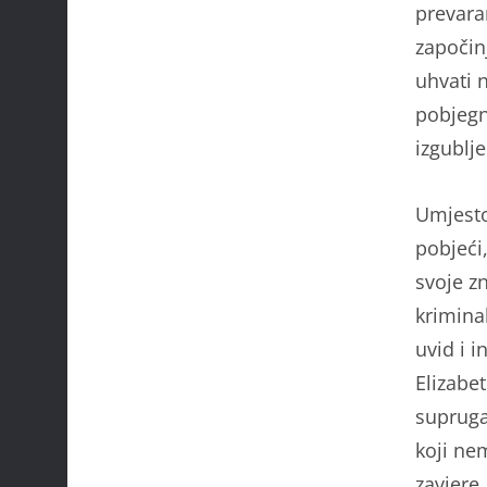
prevara
započin
uhvati 
pobjegn
izgublj
Umjesto
pobjeći,
svoje z
kriminal
uvid i 
Elizabet
supruga
koji ne
zavjere