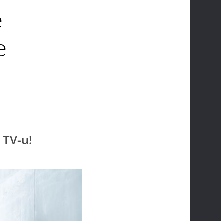
e
e
 TV-u!