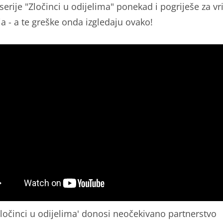
serije "Zločinci u odijelima" ponekad i pogriješe za v
a - a te greške onda izgledaju ovako!
'Zločinci u odijelima' donosi neočekivano partnerstvo