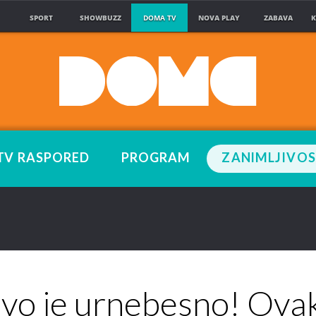
SPORT
SHOWBUZZ
DOMA TV
NOVA PLAY
ZABAVA
K
TV RASPORED
PROGRAM
ZANIMLJIVOS
vo je urnebesno! Ova