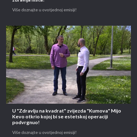
zdravlja ništa!"
Više doznajte u ovotjednoj emisiji!
U "Zdravlju na kvadrat" zvijezda "Kumova" Mijo
Kevo otkrio kojoj bi se estetskoj operaciji
podvrgnuo!
Više doznajte u ovotjednoj emisiji!