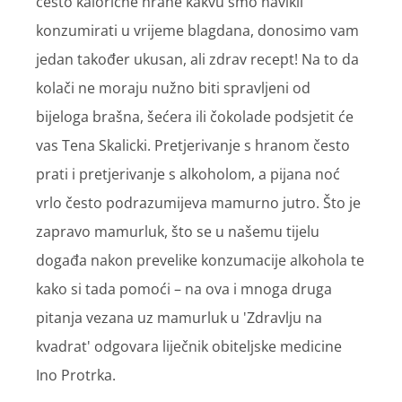
često kalorične hrane kakvu smo navikli
konzumirati u vrijeme blagdana, donosimo vam
jedan također ukusan, ali zdrav recept! Na to da
kolači ne moraju nužno biti spravljeni od
bijeloga brašna, šećera ili čokolade podsjetit će
vas Tena Skalicki. Pretjerivanje s hranom često
prati i pretjerivanje s alkoholom, a pijana noć
vrlo često podrazumijeva mamurno jutro. Što je
zapravo mamurluk, što se u našemu tijelu
događa nakon prevelike konzumacije alkohola te
kako si tada pomoći – na ova i mnoga druga
pitanja vezana uz mamurluk u 'Zdravlju na
kvadrat' odgovara liječnik obiteljske medicine
Ino Protrka.