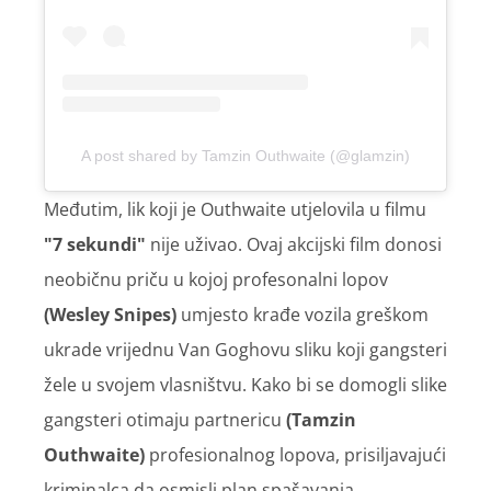
A post shared by Tamzin Outhwaite (@glamzin)
Međutim, lik koji je Outhwaite utjelovila u filmu
"
7 sekundi"
nije uživao. Ovaj akcijski film donosi
neobičnu priču u kojoj profesonalni lopov
(Wesley Snipes)
umjesto krađe vozila greškom
ukrade vrijednu Van Goghovu sliku koji gangsteri
žele u svojem vlasništvu. Kako bi se domogli slike
gangsteri otimaju partnericu
(Tamzin
Outhwaite)
profesionalnog lopova, prisiljavajući
kriminalca da osmisli plan spašavanja.