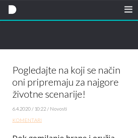
NovaTV.hr
Pogledajte na koji se način
oni pripremaju za najgore
životne scenarije!
6.4.2020 / 10:22 / Novosti
KOMENTARI
Dok gomilanje hrane i oružja