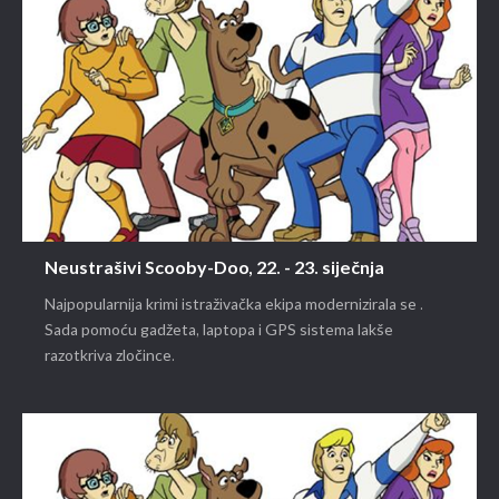
Neustrašivi Scooby-Doo, 22. - 23. siječnja
Najpopularnija krimi istraživačka ekipa modernizirala se .
Sada pomoću gadžeta, laptopa i GPS sistema lakše
razotkriva zločince.