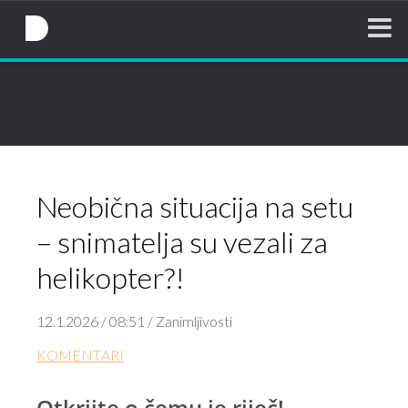
NovaTV.hr
Neobična situacija na setu
– snimatelja su vezali za
helikopter?!
12.1.2026 / 08:51 / Zanimljivosti
KOMENTARI
Otkrijte o čemu je riječ!