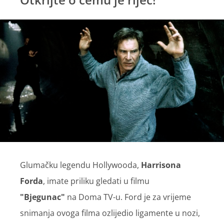
Glumačku legendu Hollywooda,
Harrisona
Forda
, imate priliku gledati u filmu
"Bjegunac"
na Doma TV-u. Ford je za vrijeme
snimanja ovoga filma ozlijedio ligamente u nozi,