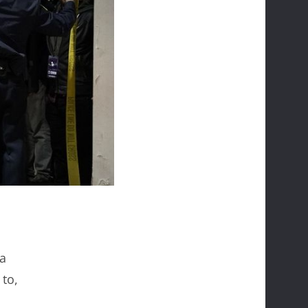
ka
 to,
u