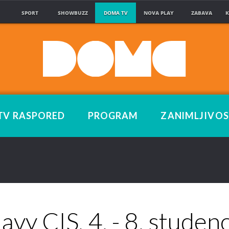
SPORT
SHOWBUZZ
DOMA TV
NOVA PLAY
ZABAVA
K
TV RASPORED
PROGRAM
ZANIMLJIVOS
avy CIS, 4. - 8. studen