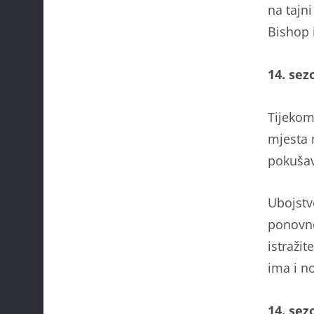
na tajni
Bishop 
14. sez
Tijekom 
mjesta 
pokušav
Ubojstv
ponovno
istražit
ima i n
14. sez