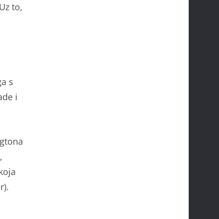
Uz to,
ga s
ade i
ngtona
,
koja
r).