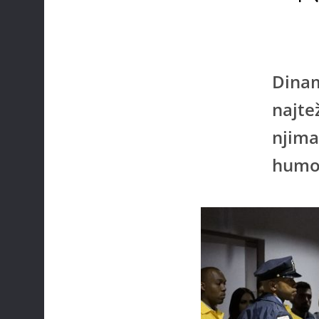
Dinam
najte
njima
humo