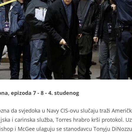
ona, epizoda 7 - 8 - 4. studenog
zna da svjedoka u Navy CIS-ovu slučaju traži Američ
jska i carinska služba, Torres hrabro krši protokol. Uz
ishop i McGee ulaguju se stanodavcu Tonyju DiNozz