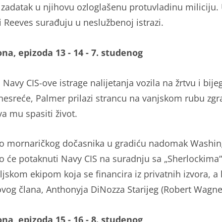
 zadatak u njihovu ozloglašenu protuvladinu miliciju. 
i Reeves surađuju u neslužbenoj istrazi.
ona, epizoda 13 - 14 - 7. studenog
Navy CIS-ove istrage nalijetanja vozila na žrtvu i bije
nesreće, Palmer prilazi strancu na vanjskom rubu zgr
a mu spasiti život.
o mornaričkog dočasnika u gradiću nadomak Washi
 će potaknuti Navy CIS na suradnju sa „Sherlockima“
eljskom ekipom koja se financira iz privatnih izvora, a 
ovog člana, Anthonyja DiNozza Starijeg (Robert Wagne
ona, epizoda 15 - 16 - 8. studenog