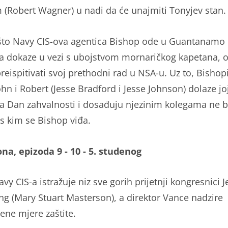
m (Robert Wagner) u nadi da će unajmiti Tonyjev stan.
to Navy CIS-ova agentica Bishop ode u Guantanamo 
la dokaze u vezi s ubojstvom mornaričkog kapetana, 
reispitivati svoj prethodni rad u NSA-u. Uz to, Bishop
hn i Robert (Jesse Bradford i Jesse Johnson) dolaze jo
za Dan zahvalnosti i dosađuju njezinim kolegama ne bi
 s kim se Bishop viđa.
ona, epizoda 9 - 10 - 5. studenog
vy CIS-a istražuje niz sve gorih prijetnji kongresnici J
g (Mary Stuart Masterson), a direktor Vance nadzire
ene mjere zaštite.