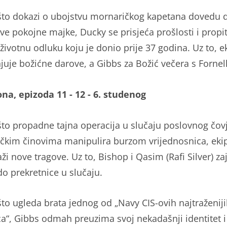
to dokazi o ubojstvu mornaričkog kapetana dovedu 
ve pokojne majke, Ducky se prisjeća prošlosti i propi
životnu odluku koju je donio prije 37 godina. Uz to, e
juje božićne darove, a Gibbs za Božić večera s Forne
ona, epizoda 11 - 12 - 6. studenog
to propadne tajna operacija u slučaju poslovnog čovj
tičkim činovima manipulira burzom vrijednosnica, ek
aži nove tragove. Uz to, Bishop i Qasim (Rafi Silver) z
do prekretnice u slučaju.
to ugleda brata jednog od „Navy CIS-ovih najtraženij
ca“, Gibbs odmah preuzima svoj nekadašnji identitet i