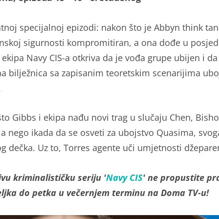
tnoj specijalnoj epizodi: nakon što je Abbyn think tan
skoj sigurnosti kompromitiran, a ona dođe u posjed
ekipa Navy CIS-a otkriva da je vođa grupe ubijen i da
a bilježnica sa zapisanim teoretskim scenarijima uboj
.
to Gibbs i ekipa nađu novi trag u slučaju Chen, Bisho
ja nego ikada da se osveti za ubojstvo Quasima, svog
g dečka. Uz to, Torres agente uči umjetnosti džepare
vu kriminalističku seriju '
Navy CIS
' ne propustite pra
ljka do petka u večernjem terminu na Doma TV-u!