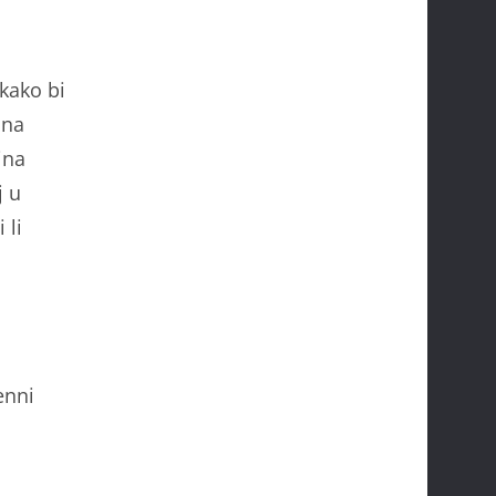
kako bi
ona
ina
j u
 li
enni