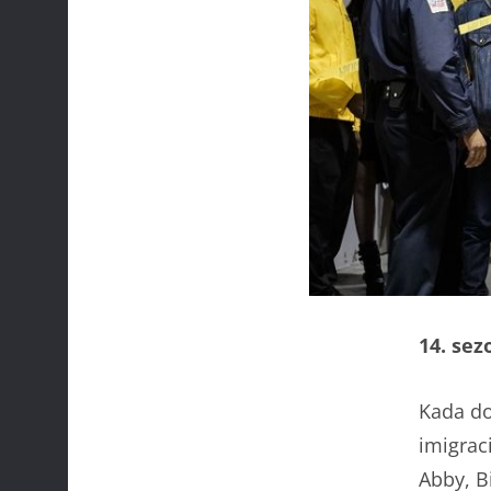
14. sez
Kada do
imigraci
Abby, B