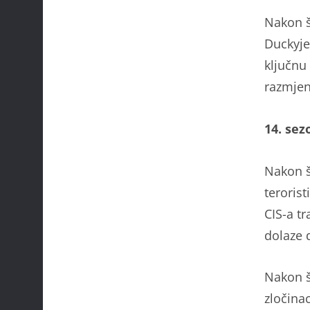
Nakon š
Duckyje
ključnu 
razmjen
14. sez
Nakon š
teroris
CIS-a tr
dolaze 
Nakon š
zločina