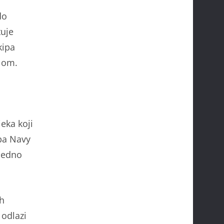
do
tuje
kipa
llom.
eka koji
ipa Navy
ajedno
ih
 odlazi