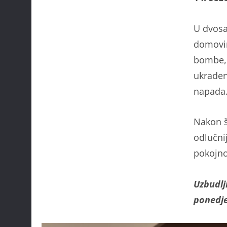
U dvosa
domovin
bombe, 
ukraden
napada
Nakon š
odlučni
pokojno
Uzbudlji
ponedje