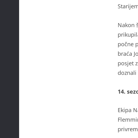
Starije
Nakon š
prikupi
počne p
braća Jo
posjet 
doznali
14. sez
Ekipa Na
Flemmin
privrem