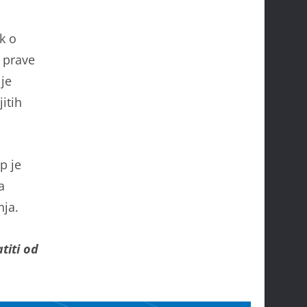
k o
 prave
 je
itih
p je
a
nja.
titi od