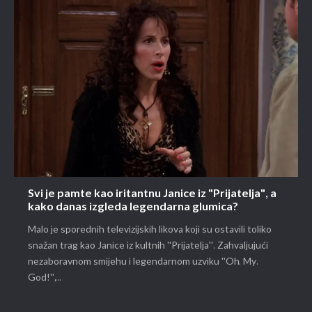
Svi je pamte kao iritantnu Janice iz "Prijatelja", a
kako danas izgleda legendarna glumica?
Malo je sporednih televizijskih likova koji su ostavili toliko
snažan trag kao Janice iz kultnih ''Prijatelja''. Zahvaljujući
nezaboravnom smijehu i legendarnom uzviku ''Oh. My.
God!'',...