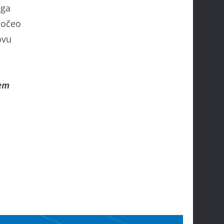
 ga
počeo
ovu
jem