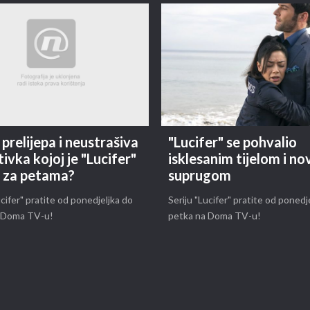
 prelijepa i neustrašiva
"Lucifer" se pohvalio
ivka kojoj je "Lucifer"
isklesanim tijelom i n
o za petama?
suprugom
ucifer" pratite od ponedjeljka do
Seriju "Lucifer" pratite od ponedj
 Doma TV-u!
petka na Doma TV-u!