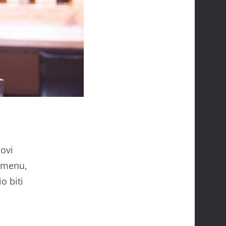
novi
remenu,
o biti