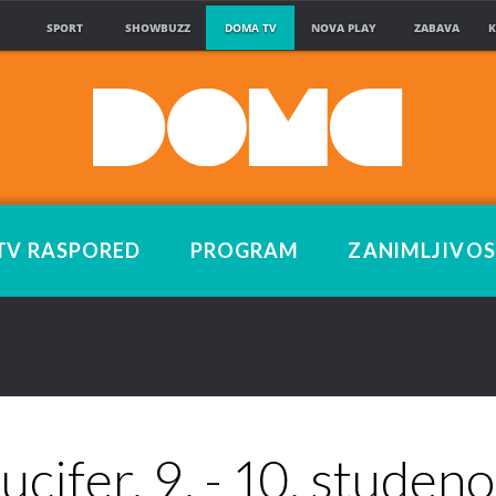
SPORT
SHOWBUZZ
DOMA TV
NOVA PLAY
ZABAVA
K
TV RASPORED
PROGRAM
ZANIMLJIVOS
ucifer, 9. - 10. studen