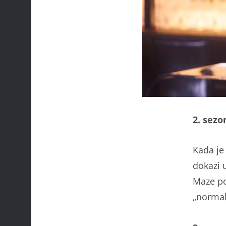
2. sezo
Kada je
dokazi 
Maze po
„normal