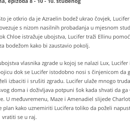
na, epizoda 8 - 10 - 10. studenog
o je otkrio da je Azraelin bodež ukrao čovjek, Lucifer 
ovezuje s nizom nasilnih probadanja u mjesnom stud
ok Chloe istražuje ubojstva, Lucifer traži Ellinu pomoć
 za bodežom kako bi zaustavio pokolj.
bojstva vlasnika zgrade u kojoj se nalazi Lux, Lucifer 
bojicu dok se Lucifer istodobno nosi s činjenicom da 
želi izbaciti i srušiti zgradu. Lucifer ulaže mnogo trud
 svog doma i doživljava potpuni šok kada shvati da ga
e. U međuvremenu, Maze i Amenadiel slijede Charlot
 plan kako uznemiriti Lucifera toliko da poželi napust
 vratiti se u raj.