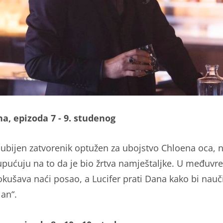
na, epizoda 7 - 9. studenog
 ubijen zatvorenik optužen za ubojstvo Chloena oca, 
upućuju na to da je bio žrtva namještaljke. U međuv
kušava naći posao, a Lucifer prati Dana kako bi nauči
an“.