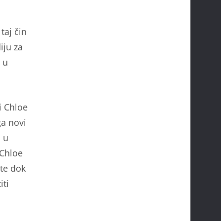
taj čin
iju za
 u
i Chloe
ga novi
a u
 Chloe
te dok
iti