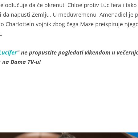
e odlučuje da će okrenuti Chloe protiv Lucifera i tako
ti da napusti Zemlju. U međuvremenu, Amenadiel je 
kao Charlottein vojnik zbog čega Maze preispituje njeg
.
Lucifer
" ne propustite pogledati vikendom u večern
 na Doma TV-u!