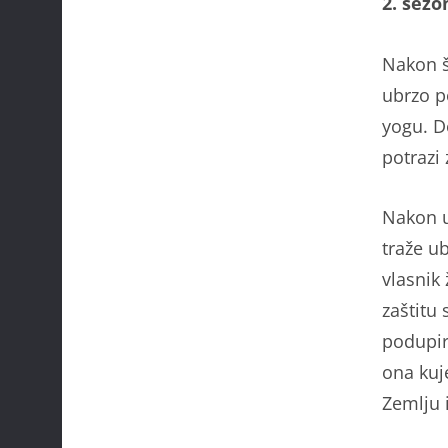
2. sezo
Nakon št
ubrzo p
yogu. D
potrazi
Nakon u
traže u
vlasnik 
zaštitu
podupir
ona kuje
Zemlju i