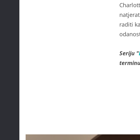
Charlott
natjera
raditi 
odanost
Seriju "
terminu