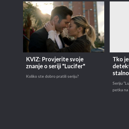
KVIZ: Provjerite svoje
Tko je
znanje o seriji "Lucifer"
detekt
staln
Koliko ste dobro pratili seriju?
Seriju "L
petka na