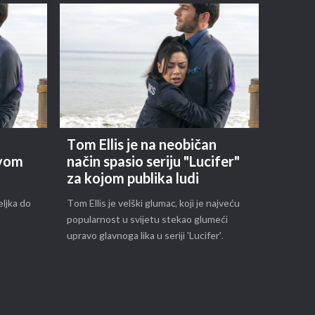
Tom Ellis je na neobičan
ovom
način spasio seriju "Lucifer"
za kojom publika ludi
eljka do
Tom Ellis je velški glumac, koji je najveću
popularnost u svijetu stekao glumeći
upravo glavnoga lika u seriji 'Lucifer'.