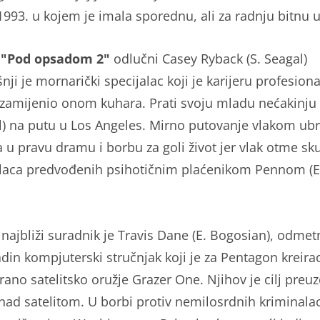
 1993. u kojem je imala sporednu, ali za radnju bitnu 
u
"Pod opsadom 2"
odlučni Casey Ryback (S. Seagal)
ji je mornarički specijalac koji je karijeru profesion
 zamijenio onom kuhara. Prati svoju mladu nećakinju
gl) na putu u Los Angeles. Mirno putovanje vlakom ub
a u pravu dramu i borbu za goli život jer vlak otme sk
laca predvođenih psihotičnim plaćenikom Pennom (E
najbliži suradnik je Travis Dane (E. Bogosian), odmet
adin kompjuterski stručnjak koji je za Pentagon kreira
irano satelitsko oružje Grazer One. Njihov je cilj preuz
nad satelitom. U borbi protiv nemilosrdnih kriminalac