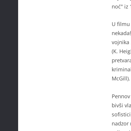
noć" iz
U film
nekadašn
vojnika
(K. Hei
pretvar
krimina
McGill).
Pennov 
bivši vl
sofistic
nadzor 