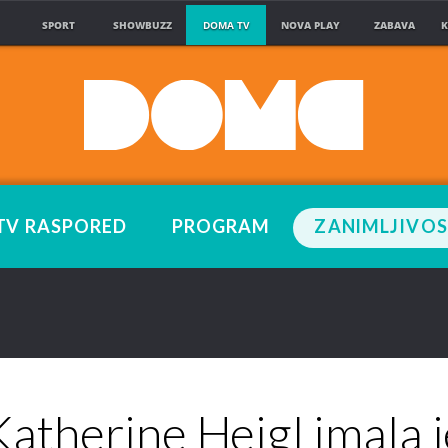
SPORT
SHOWBUZZ
DOMA TV
NOVA PLAY
ZABAVA
K
TV RASPORED
PROGRAM
ZANIMLJIVOS
Katherine Heigl imala j