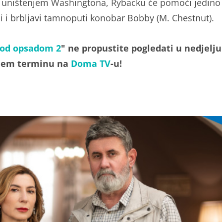
 i uništenjem Washingtona, Rybacku će pomoći jedino
i i brbljavi tamnoputi konobar Bobby (M. Chestnut).
od opsadom 2
" ne propustite pogledati u nedjelju
jem terminu na
Doma TV
-u!