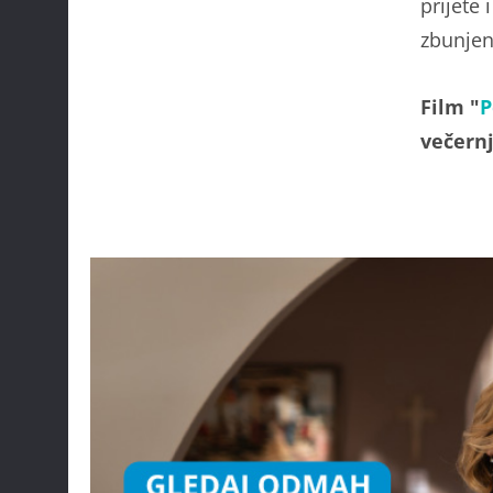
prijete
zbunjen
Film "
P
večern