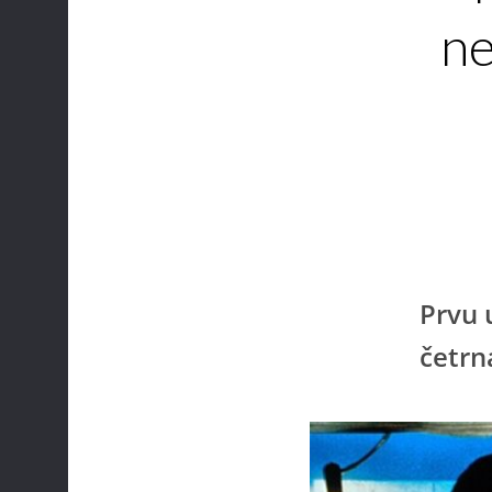
ne
Prvu 
četrn