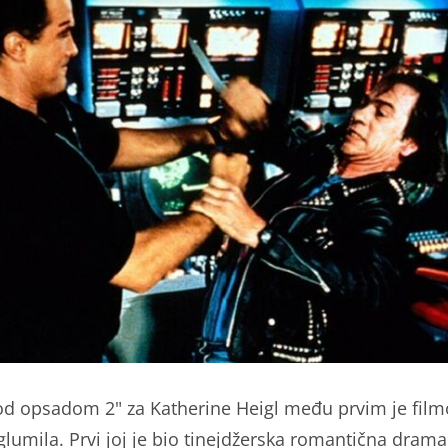
od opsadom 2" za Katherine Heigl među prvim je fil
glumila. Prvi joj je bio tinejdžerska romantična drama