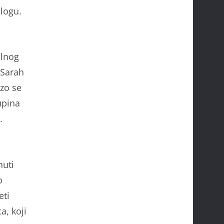
ulogu.
alnog
 Sarah
rzo se
upina
.
nuti
o
eti
a, koji