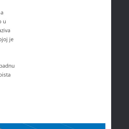
ma
o u
aziva
joj je
napadnu
oista