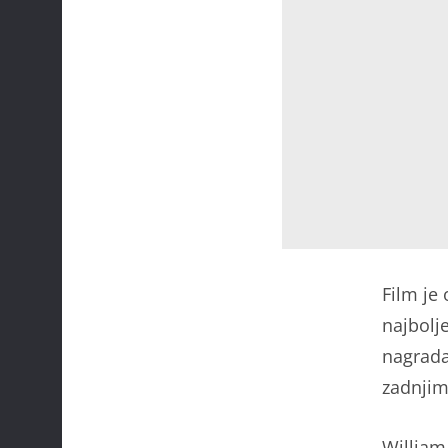
Film je
najbolj
nagrada
zadnjim
William