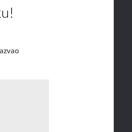
ku!
zazvao