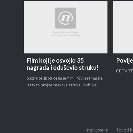
Film koji je osvojio 35
Povije
nagrada i oduševio struku!
ČETVRT
Saznajte zbog čega je film 'Povijest nasilja'
izazvao brojne reakcije struke i publike.
Impressum
Uvjeti k