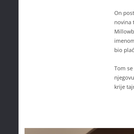
On post
novina 
Millowb
imenom 
bio plać
Tom se 
njegovu 
krije ta