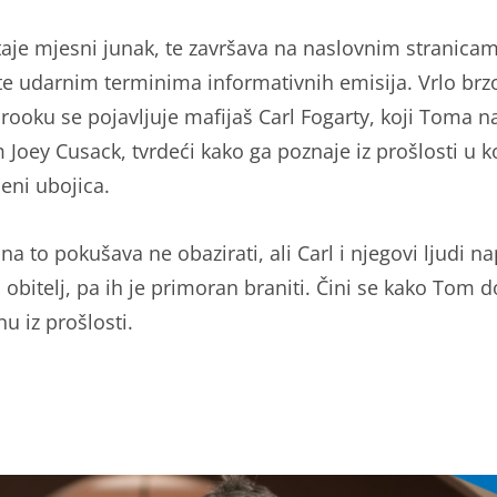
aje mjesni junak, te završava na naslovnim stranica
te udarnim terminima informativnih emisija. Vrlo brz
rooku se pojavljuje mafijaš Carl Fogarty, koji Toma n
Joey Cusack, tvrdeći kako ga poznaje iz prošlosti u ko
eni ubojica.
na to pokušava ne obazirati, ali Carl i njegovi ljudi 
obitelj, pa ih je primoran braniti. Čini se kako Tom d
jnu iz prošlosti.