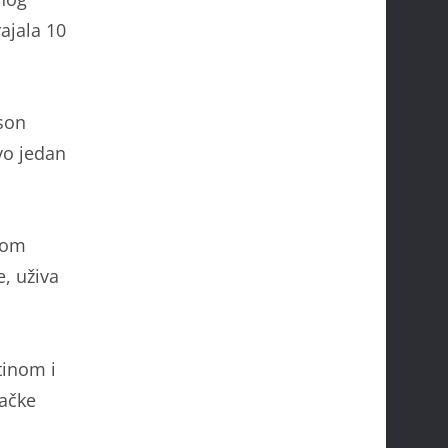
ajala 10
ison
vo jedan
Tom
e, uživa
i
tinom i
jačke