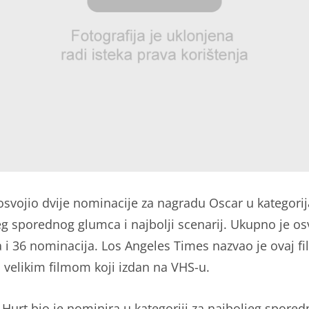
 osvojio dvije nominacije za nagradu Oscar u kategori
eg sporednog glumca i najbolji scenarij. Ukupno je os
 i 36 nominacija. Los Angeles Times nazvao je ovaj fi
 velikim filmom koji izdan na VHS-u.
 Hurt bio je nominira u kategoriji za najboljeg spore