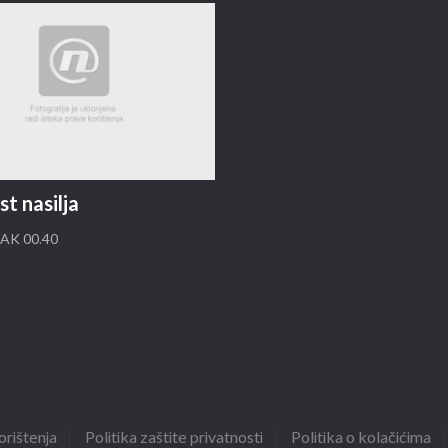
st nasilja
AK 00.40
orištenja
Politika zaštite privatnosti
Politika o kolačićima