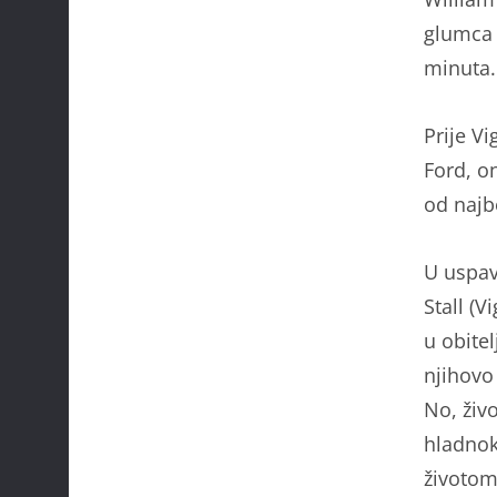
glumca 
minuta.
Prije V
Ford, o
od najbo
U uspav
Stall (
u obite
njihovo
No, živ
hladnok
životom