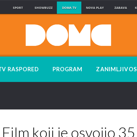
SPORT
SHOWBUZZ
DOMA TV
NOVA PLAY
ZABAVA
K
TV RASPORED
PROGRAM
ZANIMLJIVOS
Film koji je osvojio 35