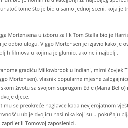
unatoč tome što je bio u samo jednoj sceni, koja je tr
igga Mortensena u izboru za lik Tom Stalla bio je Harr
n je odbio ulogu. Viggo Mortensen je izjavio kako je o
ljih filmova u kojima je glumio, ako ne i najbolji.
anome gradiću Millowbrook u Indiani, mirni čovjek 
Viggo Mortensen), vlasnik popularne mjesne zalogajnic
ljskom životu sa svojom suprugom Edie (Maria Bello) 
 dvoje djece.
ot mu se preokreće naglavce kada nevjerojatnom vješ
rvnošću ubije dvojicu nasilnika koji su u pokušaju pl
 zaprijetili Tomovoj zaposlenici.