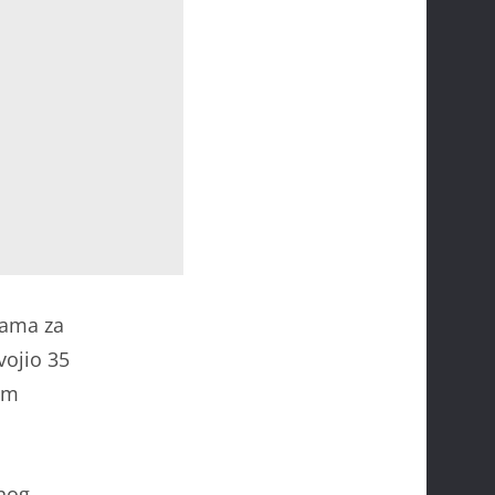
jama za
vojio 35
lm
dnog