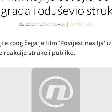
grada i oduševio stru
28.7.2017 / 13:07 / Novosti
KOMENTARI
te zbog čega je film 'Povijest nasilja' i
e reakcije struke i publike.