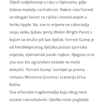
Slijedi sudjelovanje u ratu u Vijetnamu, gdje
dobiva medalju za hrabrost. Nakon rata Forrest
se obogati lovom na račiće i investiranjem u
tvrtku Apple. No, sve to vrijeme ne zaboravlja
svoju veliku ljubav, Jenny (Robin Wright Penn) s
kojom se družio još kao dječak. Forrest Gump je
od hendikepiranog dječaka postao sportska
zvijezda, vijetnamski junak i tajkun. Njegovo srce
zna ono što ograničeni intelekt ne može
dokučiti. 'Forrest Gump' snimljen je prema
romanu Winstona Grooma i scenariju Erica
Rotha.
Ova vrhunska tragikomedija koja nikog neće
ostaviti ravnodušnim. Ukoliko niste pogledali