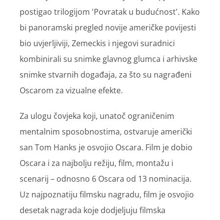
postigao trilogijom 'Povratak u budućnost'. Kako
bi panoramski pregled novije američke povijesti
bio uvjerljiviji, Zemeckis i njegovi suradnici
kombinirali su snimke glavnog glumca i arhivske
snimke stvarnih događaja, za što su nagrađeni
Oscarom za vizualne efekte.
Za ulogu čovjeka koji, unatoč ograničenim
mentalnim sposobnostima, ostvaruje američki
san Tom Hanks je osvojio Oscara. Film je dobio
Oscara i za najbolju režiju, film, montažu i
scenarij – odnosno 6 Oscara od 13 nominacija.
Uz najpoznatiju filmsku nagradu, film je osvojio
desetak nagrada koje dodjeljuju filmska