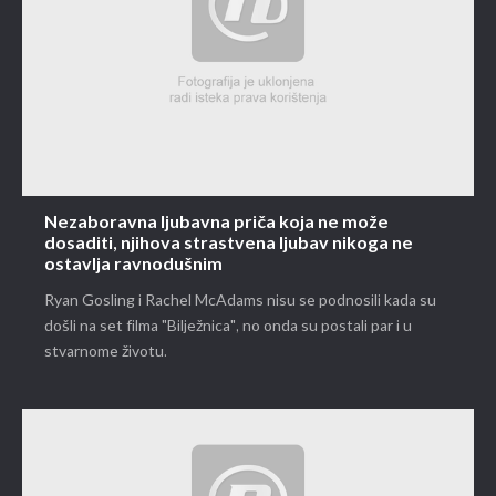
Nezaboravna ljubavna priča koja ne može
dosaditi, njihova strastvena ljubav nikoga ne
ostavlja ravnodušnim
Ryan Gosling i Rachel McAdams nisu se podnosili kada su
došli na set filma "Bilježnica", no onda su postali par i u
stvarnome životu.