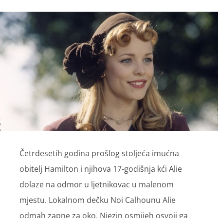
Četrdesetih godina prošlog stoljeća imućna
obitelj Hamilton i njihova 17-godišnja kći Alie
dolaze na odmor u ljetnikovac u malenom
mjestu. Lokalnom dečku Noi Calhounu Alie
odmah zapne za oko. Njezin osmijeh osvoji ga